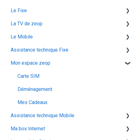
Le Fixe
La TV de zeop
Facturation
Le Mobile
Les services
Les bouquets chaines en option
Assistance technique Fixe
Gestion email
Plateforme streaming - SVOD
configuration ios
Mon espace zeop
Offres et Options
Programmes et chaines
Mon abonnement
recuperation achat vod est
configuration android
audiodescription aveugle malvoyant
Carte SIM
utiliser la messagerie vocale
ocs go
Déménagement
configuration activation sim
Mes Cadeaux
Assistance technique Mobile
voyager
Ma box Internet
Les appels