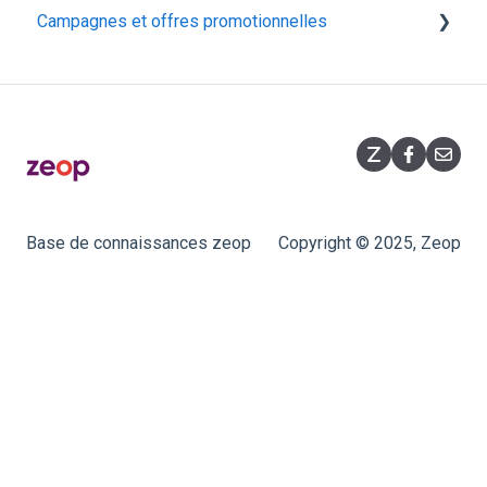
Campagnes et offres promotionnelles
MyInnBox
Présentation
Arris TG2492S
Fonctionnalités
Opérations commerciales
Iskratel Innbox G94
Souscription
Promotions flashs
Huawei F50
Équipement
Hitron CODA‑5519
Base de connaissances zeop
Copyright © 2025, Zeop