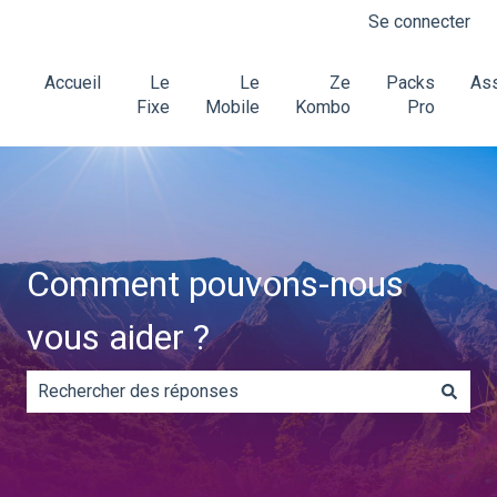
Se connecter
Accueil
Le
Le
Ze
Packs
Ass
Fixe
Mobile
Kombo
Pro
Comment pouvons-nous
vous aider ?
Il n'y a aucune suggestion car le champ de recherche es