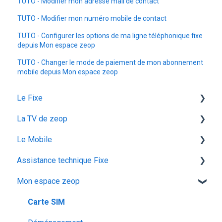
TUTO - Modifier mon adresse mail de contact
TUTO - Modifier mon numéro mobile de contact
TUTO - Configurer les options de ma ligne téléphonique fixe
depuis Mon espace zeop
TUTO - Changer le mode de paiement de mon abonnement
mobile depuis Mon espace zeop
Le Fixe
La TV de zeop
Facturation
Le Mobile
Les services
Les bouquets chaines en option
Assistance technique Fixe
Gestion email
Plateforme streaming - SVOD
configuration ios
Mon espace zeop
Offres et Options
Programmes et chaines
Mon abonnement
recuperation achat vod est
configuration android
audiodescription aveugle malvoyant
Carte SIM