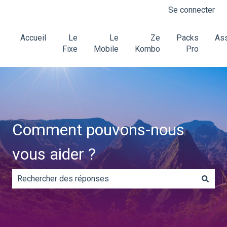
Se connecter
Accueil
Le
Le
Ze
Packs
Ass
Fixe
Mobile
Kombo
Pro
Comment pouvons-nous
vous aider ?
Il n'y a aucune suggestion car le champ de recherche es