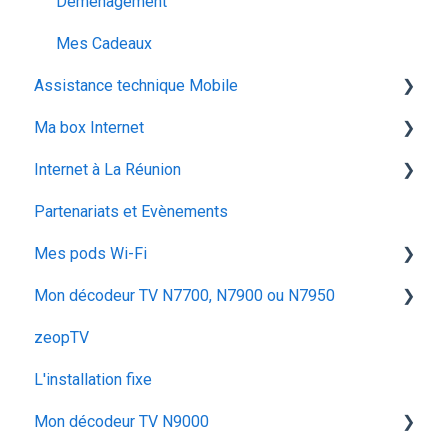
utiliser la messagerie vocale
ocs go
Déménagement
configuration activation sim
Mes Cadeaux
Assistance technique Mobile
voyager
Ma box Internet
Les appels
Internet à La Réunion
Réseau & internet
ZTE F670
Partenariats et Evènements
SMS / MMS
Iskratel Innbox G68
La fibre optique
Mes pods Wi-Fi
Iskratel Innbox G92
Mon décodeur TV N7700, N7900 ou N7950
Application Ma zeopbox
Huawei OptiXstar K153
zeopTV
Arris TG862
Iskratel Innbox M92
Configurer mon décodeur TV
L'installation fixe
Iskratel Innbox G78
Configurer & Utiliser : Mes Pods
Utiliser mon décodeur TV
Mon décodeur TV N9000
Arris TG2482B
Dépanner mon décodeur TV