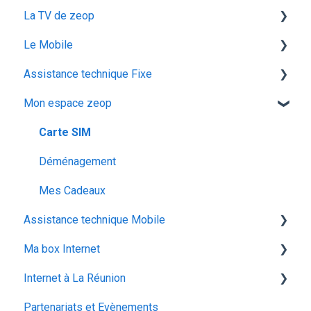
La TV de zeop
Facturation
Le Mobile
Les services
Les bouquets chaines en option
Assistance technique Fixe
Gestion email
Plateforme streaming - SVOD
configuration ios
Mon espace zeop
Offres et Options
Programmes et chaines
Mon abonnement
recuperation achat vod est
configuration android
audiodescription aveugle malvoyant
Carte SIM
utiliser la messagerie vocale
ocs go
Déménagement
configuration activation sim
Mes Cadeaux
Assistance technique Mobile
voyager
Ma box Internet
Les appels
Internet à La Réunion
Réseau & internet
ZTE F670
Partenariats et Evènements
SMS / MMS
Iskratel Innbox G68
La fibre optique