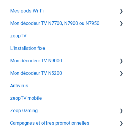
Mes pods Wi-Fi
Iskratel Innbox G92
Mon décodeur TV N7700, N7900 ou N7950
Application Ma zeopbox
Huawei OptiXstar K153
zeopTV
Arris TG862
Iskratel Innbox M92
Configurer mon décodeur TV
L'installation fixe
Iskratel Innbox G78
Configurer & Utiliser : Mes Pods
Utiliser mon décodeur TV
Mon décodeur TV N9000
Arris TG2482B
Dépanner mon décodeur TV
Mon décodeur TV N5200
Iskratel G84
Utiliser mon décodeur TV N9000
Antivirus
ZTE F680
Dépanner mon décodeur TV N9000
Configurer mon décodeur TV N5200
zeopTV mobile
Arris TG6441
Configurer mon décodeur TV N9000
Zeop Gaming
Super Box Huawei OptiXstar V163
Campagnes et offres promotionnelles
MyInnBox
Présentation