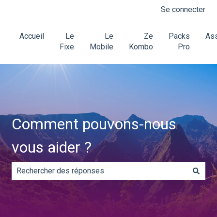
Se connecter
Accueil
Le
Le
Ze
Packs
Ass
Fixe
Mobile
Kombo
Pro
Comment pouvons-nous
vous aider ?
Il n'y a aucune suggestion car le champ de recherche es