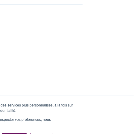
des services plus personnalisés, à la fois sur
dentialité.
e respecter vos préférences, nous
Copyright © 2025, Zeop