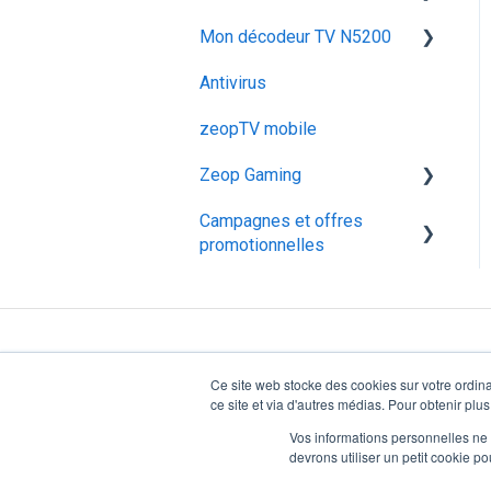
Iskratel G84
Dépanner mon décodeur
Mon décodeur TV N5200
Utiliser mon décodeur TV
TV
ZTE F680
N9000
Antivirus
Configurer mon décodeur
Arris TG6441
Dépanner mon décodeur
TV N5200
zeopTV mobile
TV N9000
Super Box Huawei
Zeop Gaming
OptiXstar V163
Configurer mon décodeur
TV N9000
Campagnes et offres
MyInnBox
Présentation
promotionnelles
Arris TG2492S
Fonctionnalités
Opérations commerciales
Iskratel Innbox G94
Souscription
Promotions flashs
Huawei F50
Équipement
Ce site web stocke des cookies sur votre ordina
Hitron CODA‑5519
ce site et via d'autres médias. Pour obtenir plus
Vos informations personnelles ne f
devrons utiliser un petit cookie 
Base de connaissances zeop