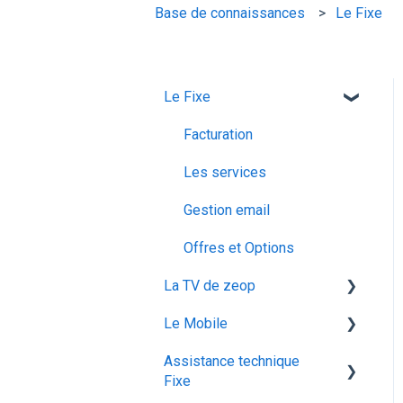
Base de connaissances
Le Fixe
Le Fixe
Facturation
Les services
Gestion email
Offres et Options
La TV de zeop
Le Mobile
Les bouquets chaines en
option
Assistance technique
configuration ios
Fixe
Plateforme streaming -
Mon abonnement
SVOD