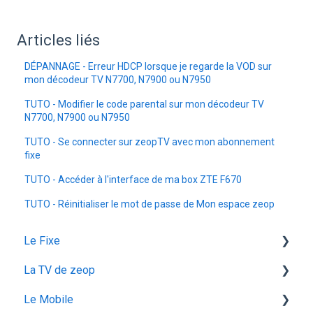
Articles liés
DÉPANNAGE - Erreur HDCP lorsque je regarde la VOD sur
mon décodeur TV N7700, N7900 ou N7950
TUTO - Modifier le code parental sur mon décodeur TV
N7700, N7900 ou N7950
TUTO - Se connecter sur zeopTV avec mon abonnement
fixe
TUTO - Accéder à l'interface de ma box ZTE F670
TUTO - Réinitialiser le mot de passe de Mon espace zeop
Le Fixe
La TV de zeop
Facturation
Le Mobile
Les services
Les bouquets chaines en option