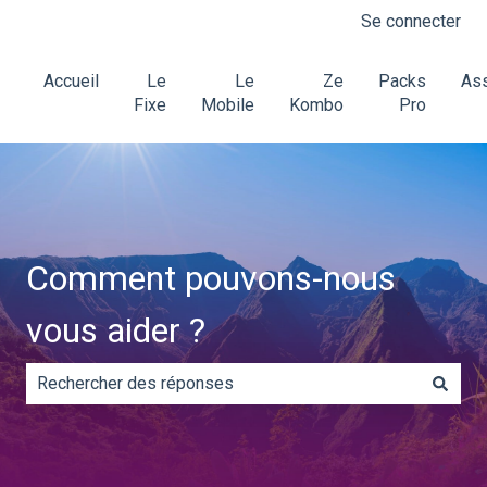
Se connecter
Accueil
Le
Le
Ze
Packs
Ass
Fixe
Mobile
Kombo
Pro
Comment pouvons-nous
vous aider ?
Il n'y a aucune suggestion car le champ de recherche es