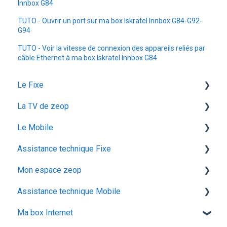
Innbox G84
TUTO - Ouvrir un port sur ma box Iskratel Innbox G84-G92-
G94
TUTO - Voir la vitesse de connexion des appareils reliés par
câble Ethernet à ma box Iskratel Innbox G84
Le Fixe
La TV de zeop
Facturation
Le Mobile
Les services
Les bouquets chaines en option
Assistance technique Fixe
Gestion email
Plateforme streaming - SVOD
configuration ios
Mon espace zeop
Offres et Options
Programmes et chaines
Mon abonnement
recuperation achat vod est
Assistance technique Mobile
configuration android
audiodescription aveugle malvoyant
Carte SIM
Ma box Internet
utiliser la messagerie vocale
ocs go
Déménagement
Les appels