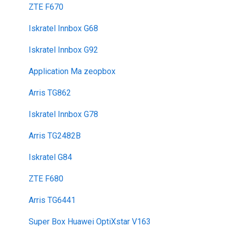
configuration activation sim
Mes Cadeaux
Réseau & internet
ZTE F670
voyager
SMS / MMS
Iskratel Innbox G68
Iskratel Innbox G92
Application Ma zeopbox
Arris TG862
Iskratel Innbox G78
Arris TG2482B
Iskratel G84
ZTE F680
Arris TG6441
Super Box Huawei OptiXstar V163