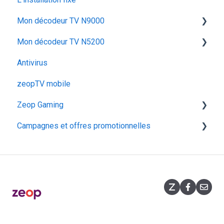
Mon décodeur TV N9000
Dépanner mon décodeur TV
Mon décodeur TV N5200
Utiliser mon décodeur TV N9000
Antivirus
Dépanner mon décodeur TV N9000
Configurer mon décodeur TV N5200
zeopTV mobile
Configurer mon décodeur TV N9000
Zeop Gaming
Campagnes et offres promotionnelles
Présentation
Fonctionnalités
Opérations commerciales
Souscription
Promotions flashs
Équipement