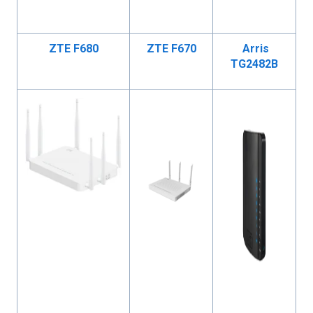
ZTE F680
ZTE F670
Arris
TG2482B