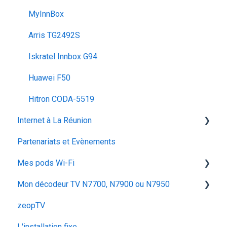
MyInnBox
Arris TG2492S
Iskratel Innbox G94
Huawei F50
Hitron CODA‑5519
Internet à La Réunion
Partenariats et Evènements
La fibre optique
Mes pods Wi-Fi
Mon décodeur TV N7700, N7900 ou N7950
Huawei OptiXstar K153
zeopTV
Iskratel Innbox M92
Configurer mon décodeur TV
L'installation fixe
Configurer & Utiliser : Mes Pods
Utiliser mon décodeur TV