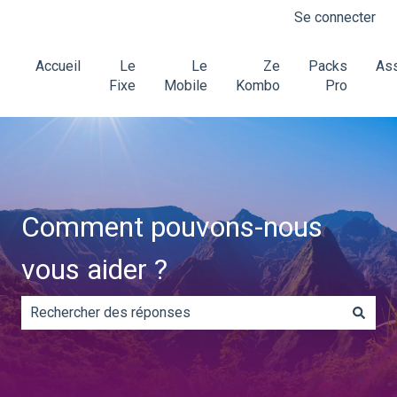
Se connecter
Accueil
Le
Le
Ze
Packs
Ass
Fixe
Mobile
Kombo
Pro
Comment pouvons-nous
vous aider ?
Il n'y a aucune suggestion car le champ de recherche es