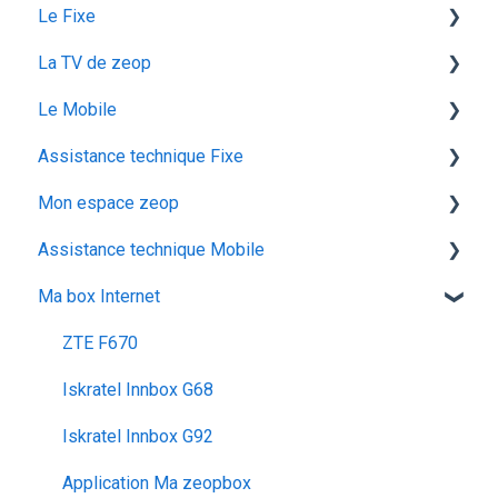
Le Fixe
La TV de zeop
Facturation
Le Mobile
Les services
Les bouquets chaines en option
Assistance technique Fixe
Gestion email
Plateforme streaming - SVOD
configuration ios
Mon espace zeop
Offres et Options
Programmes et chaines
Mon abonnement
recuperation achat vod est
Assistance technique Mobile
configuration android
audiodescription aveugle malvoyant
Carte SIM
Ma box Internet
utiliser la messagerie vocale
ocs go
Déménagement
Les appels
configuration activation sim
Mes Cadeaux
Réseau & internet
ZTE F670
voyager
SMS / MMS
Iskratel Innbox G68
Iskratel Innbox G92
Application Ma zeopbox