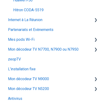
Huawei F50
Hitron CODA‑5519
Internet à La Réunion
Partenariats et Evènements
La fibre optique
Mes pods Wi-Fi
Mon décodeur TV N7700, N7900 ou N7950
Huawei OptiXstar K153
zeopTV
Iskratel Innbox M92
Configurer mon décodeur TV
L'installation fixe
Configurer & Utiliser : Mes Pods
Utiliser mon décodeur TV
Mon décodeur TV N9000
Dépanner mon décodeur TV
Mon décodeur TV N5200
Utiliser mon décodeur TV N9000
Antivirus
Dépanner mon décodeur TV N9000
Configurer mon décodeur TV N5200