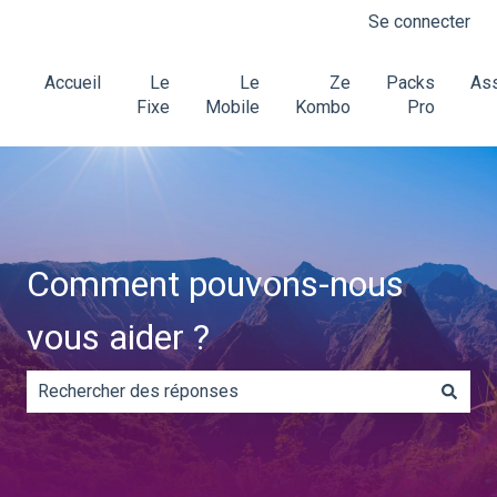
Se connecter
Accueil
Le
Le
Ze
Packs
Ass
Fixe
Mobile
Kombo
Pro
Comment pouvons-nous
vous aider ?
Il n'y a aucune suggestion car le champ de recherche es