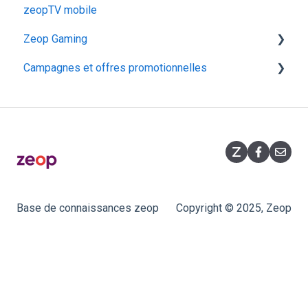
zeopTV mobile
Configurer mon décodeur TV N9000
Zeop Gaming
Campagnes et offres promotionnelles
Présentation
Fonctionnalités
Opérations commerciales
Souscription
Promotions flashs
Équipement
Base de connaissances zeop
Copyright © 2025, Zeop