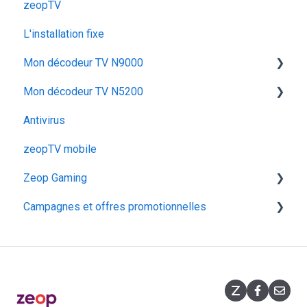
zeopTV
Iskratel Innbox M92
Configurer mon décodeur TV
L'installation fixe
Configurer & Utiliser : Mes Pods
Utiliser mon décodeur TV
Mon décodeur TV N9000
Dépanner mon décodeur TV
Mon décodeur TV N5200
Utiliser mon décodeur TV N9000
Antivirus
Dépanner mon décodeur TV N9000
Configurer mon décodeur TV N5200
zeopTV mobile
Configurer mon décodeur TV N9000
Zeop Gaming
Campagnes et offres promotionnelles
Présentation
Fonctionnalités
Opérations commerciales
Souscription
Promotions flashs
Équipement