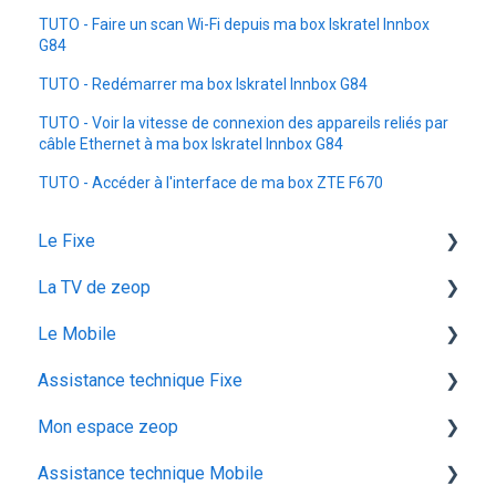
TUTO - Faire un scan Wi-Fi depuis ma box Iskratel Innbox
G84
TUTO - Redémarrer ma box Iskratel Innbox G84
TUTO - Voir la vitesse de connexion des appareils reliés par
câble Ethernet à ma box Iskratel Innbox G84
TUTO - Accéder à l'interface de ma box ZTE F670
Le Fixe
La TV de zeop
Facturation
Le Mobile
Les services
Les bouquets chaines en option
Assistance technique Fixe
Gestion email
Plateforme streaming - SVOD
configuration ios
Mon espace zeop
Offres et Options
Programmes et chaines
Mon abonnement
recuperation achat vod est
Assistance technique Mobile
configuration android
audiodescription aveugle malvoyant
Carte SIM