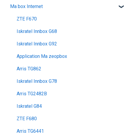
Ma box Internet
utiliser la messagerie vocale
ocs go
Déménagement
Les appels
configuration activation sim
Mes Cadeaux
Réseau & internet
ZTE F670
voyager
SMS / MMS
Iskratel Innbox G68
Iskratel Innbox G92
Application Ma zeopbox
Arris TG862
Iskratel Innbox G78
Arris TG2482B
Iskratel G84
ZTE F680
Arris TG6441