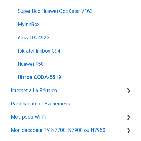
Super Box Huawei OptiXstar V163
MyInnBox
Arris TG2492S
Iskratel Innbox G94
Huawei F50
Hitron CODA‑5519
Internet à La Réunion
Partenariats et Evènements
La fibre optique
Mes pods Wi-Fi
Mon décodeur TV N7700, N7900 ou N7950
Huawei OptiXstar K153