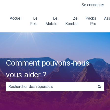
Se connecter
Accueil
Le
Le
Ze
Packs
Ass
Fixe
Mobile
Kombo
Pro
Comment pouvons-nous
vous aider ?
Il n'y a aucune suggestion car le champ de recherche es