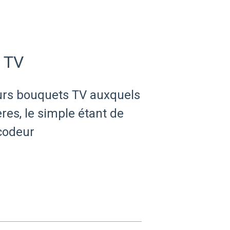
t TV
urs bouquets TV auxquels
es, le simple étant de
codeur