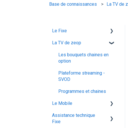
Base de connaissances
La TV de 
Le Fixe
La TV de zeop
Facturation
Les services
Les bouquets chaines en
option
Gestion email
Plateforme streaming -
Offres et Options
SVOD
Programmes et chaines
Le Mobile
Assistance technique
configuration ios
Fixe
Mon abonnement