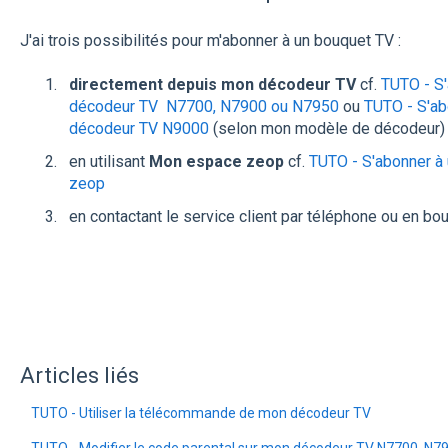
J'ai trois possibilités pour m'abonner à un bouquet TV :
directement depuis mon décodeur TV
cf.
TUTO - S
décodeur TV N7700, N7900 ou N7950
ou
TUTO - S'ab
décodeur TV N9000
(selon mon modèle de décodeur)
en utilisant
Mon espace zeop
cf.
TUTO - S'abonner à
zeop
en contactant le service client par téléphone ou en bo
Articles liés
TUTO - Utiliser la télécommande de mon décodeur TV
TUTO - Modifier le code parental sur mon décodeur TV N7700, N7