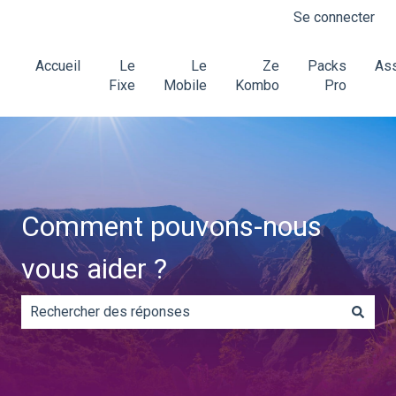
Se connecter
Accueil
Le
Le
Ze
Packs
Ass
Fixe
Mobile
Kombo
Pro
Comment pouvons-nous
vous aider ?
Il n'y a aucune suggestion car le champ de recherche es