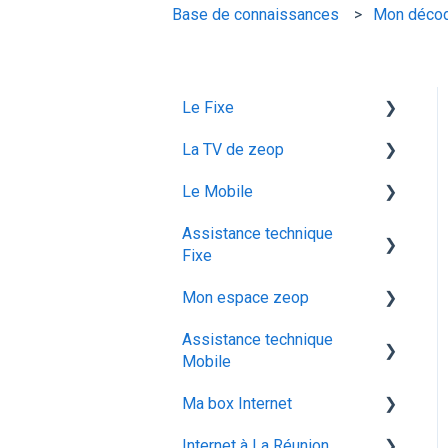
Base de connaissances
Mon décod
Le Fixe
La TV de zeop
Facturation
Le Mobile
Les services
Les bouquets chaines en
option
Assistance technique
Gestion email
configuration ios
Fixe
Plateforme streaming -
Offres et Options
Mon abonnement
SVOD
Mon espace zeop
recuperation achat vod est
configuration android
Programmes et chaines
Assistance technique
audiodescription aveugle
Carte SIM
utiliser la messagerie
Mobile
malvoyant
vocale
Déménagement
Ma box Internet
ocs go
Les appels
configuration activation sim
Mes Cadeaux
Internet à La Réunion
Réseau & internet
ZTE F670