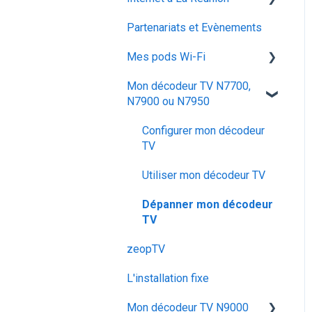
voyager
Partenariats et Evènements
SMS / MMS
Iskratel Innbox G68
La fibre optique
Mes pods Wi-Fi
Iskratel Innbox G92
Mon décodeur TV N7700,
Application Ma zeopbox
Huawei OptiXstar K153
N7900 ou N7950
Arris TG862
Iskratel Innbox M92
Configurer mon décodeur
Iskratel Innbox G78
Configurer & Utiliser : Mes
TV
Pods
Arris TG2482B
Utiliser mon décodeur TV
Iskratel G84
Dépanner mon décodeur
TV
ZTE F680
zeopTV
Arris TG6441
L'installation fixe
Super Box Huawei
OptiXstar V163
Mon décodeur TV N9000