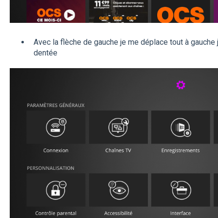
Avec la flèche de gauche je me déplace tout à gauche 
dentée