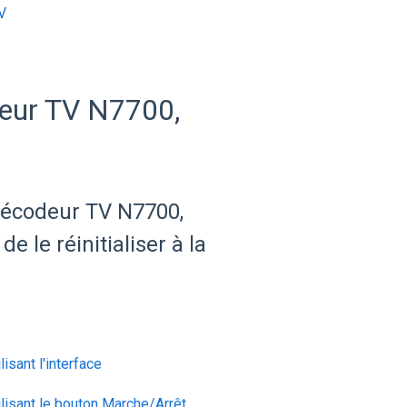
V
deur TV N7700,
écodeur TV N7700,
e le réinitialiser à la
sant l'interface
lisant le bouton Marche/Arrêt