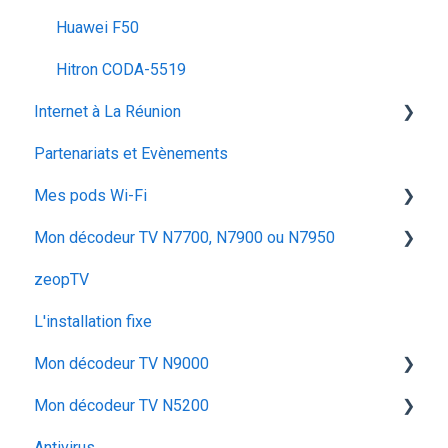
Huawei F50
Hitron CODA‑5519
Internet à La Réunion
Partenariats et Evènements
La fibre optique
Mes pods Wi-Fi
Mon décodeur TV N7700, N7900 ou N7950
Huawei OptiXstar K153
zeopTV
Iskratel Innbox M92
Configurer mon décodeur TV
L'installation fixe
Configurer & Utiliser : Mes Pods
Utiliser mon décodeur TV
Mon décodeur TV N9000
Dépanner mon décodeur TV
Mon décodeur TV N5200
Utiliser mon décodeur TV N9000
Antivirus
Dépanner mon décodeur TV N9000
Configurer mon décodeur TV N5200