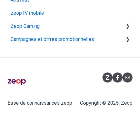
zeopTV mobile
Configurer mon décodeur TV N9000
Zeop Gaming
Campagnes et offres promotionnelles
Présentation
Fonctionnalités
Opérations commerciales
Souscription
Promotions flashs
Équipement
Base de connaissances zeop
Copyright © 2025, Zeop