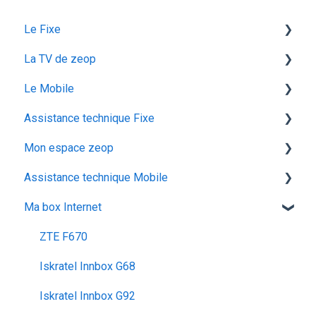
Le Fixe
La TV de zeop
Facturation
Le Mobile
Les services
Les bouquets chaines en option
Assistance technique Fixe
Gestion email
Plateforme streaming - SVOD
configuration ios
Mon espace zeop
Offres et Options
Programmes et chaines
Mon abonnement
recuperation achat vod est
Assistance technique Mobile
configuration android
audiodescription aveugle malvoyant
Carte SIM
Ma box Internet
utiliser la messagerie vocale
ocs go
Déménagement
Les appels
configuration activation sim
Mes Cadeaux
Réseau & internet
ZTE F670
voyager
SMS / MMS
Iskratel Innbox G68
Iskratel Innbox G92