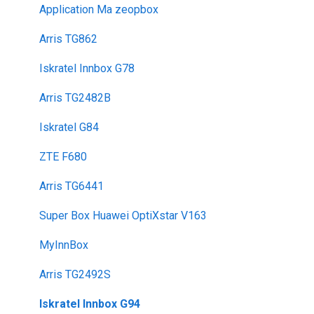
Application Ma zeopbox
Arris TG862
Iskratel Innbox G78
Arris TG2482B
Iskratel G84
ZTE F680
Arris TG6441
Super Box Huawei OptiXstar V163
MyInnBox
Arris TG2492S
Iskratel Innbox G94