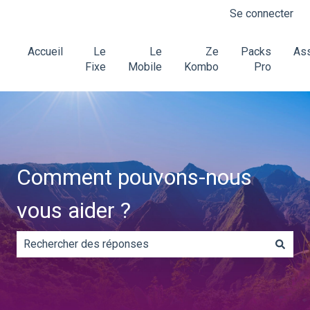
Se connecter
Accueil
Le
Le
Ze
Packs
Ass
Fixe
Mobile
Kombo
Pro
Comment pouvons-nous
vous aider ?
Il n'y a aucune suggestion car le champ de recherche es