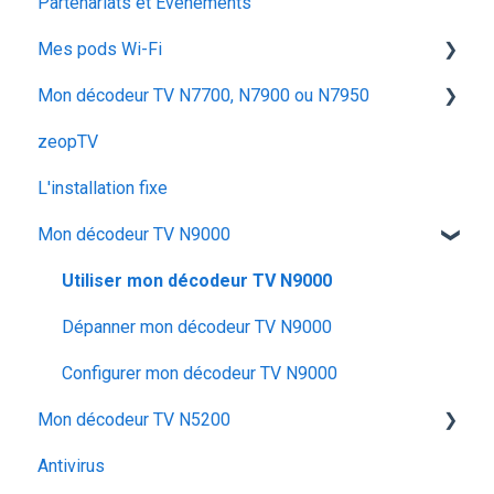
Partenariats et Evènements
voyager
SMS / MMS
Iskratel Innbox G68
La fibre optique
Mes pods Wi-Fi
Iskratel Innbox G92
Mon décodeur TV N7700, N7900 ou N7950
Application Ma zeopbox
Huawei OptiXstar K153
zeopTV
Arris TG862
Iskratel Innbox M92
Configurer mon décodeur TV
L'installation fixe
Iskratel Innbox G78
Configurer & Utiliser : Mes Pods
Utiliser mon décodeur TV
Mon décodeur TV N9000
Arris TG2482B
Dépanner mon décodeur TV
Iskratel G84
Utiliser mon décodeur TV N9000
ZTE F680
Dépanner mon décodeur TV N9000
Arris TG6441
Configurer mon décodeur TV N9000
Mon décodeur TV N5200
Super Box Huawei OptiXstar V163
Antivirus
MyInnBox
Configurer mon décodeur TV N5200