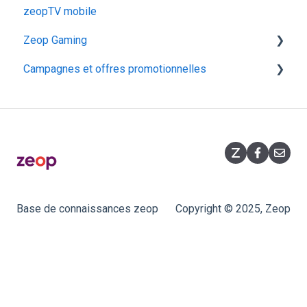
zeopTV mobile
Arris TG2492S
Zeop Gaming
Iskratel Innbox G94
Campagnes et offres promotionnelles
Huawei F50
Présentation
Hitron CODA‑5519
Fonctionnalités
Opérations commerciales
Souscription
Promotions flashs
Équipement
Base de connaissances zeop
Copyright © 2025, Zeop