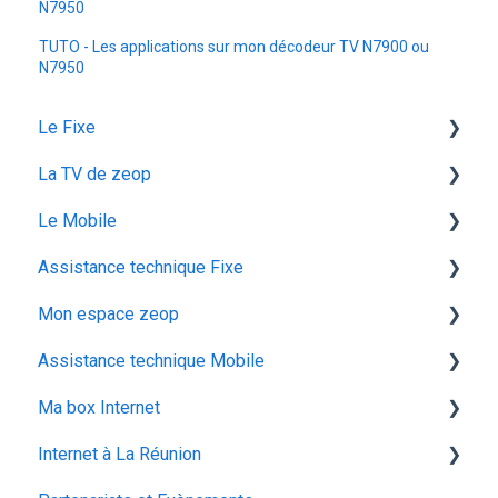
N7950
TUTO - Les applications sur mon décodeur TV N7900 ou
N7950
Le Fixe
La TV de zeop
Facturation
Le Mobile
Les services
Les bouquets chaines en option
Assistance technique Fixe
Gestion email
Plateforme streaming - SVOD
configuration ios
Mon espace zeop
Offres et Options
Programmes et chaines
Mon abonnement
recuperation achat vod est
Assistance technique Mobile
configuration android
audiodescription aveugle malvoyant
Carte SIM
Ma box Internet
utiliser la messagerie vocale
ocs go
Déménagement
Les appels
Internet à La Réunion
configuration activation sim
Mes Cadeaux
Réseau & internet
ZTE F670