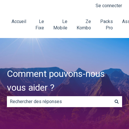
Se connecter
Accueil
Le
Le
Ze
Packs
Ass
Fixe
Mobile
Kombo
Pro
Comment pouvons-nous
vous aider ?
Il n'y a aucune suggestion car le champ de recherche es