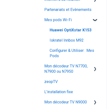
voyager
Partenariats et Evènements
SMS / MMS
Iskratel Innbox G68
La fibre optique
Mes pods Wi-Fi
Iskratel Innbox G92
Application Ma zeopbox
Huawei OptiXstar K153
Arris TG862
Iskratel Innbox M92
Iskratel Innbox G78
Configurer & Utiliser : Mes
Pods
Arris TG2482B
Mon décodeur TV N7700,
Iskratel G84
N7900 ou N7950
ZTE F680
zeopTV
Configurer mon décodeur
TV
Arris TG6441
L'installation fixe
Utiliser mon décodeur TV
Super Box Huawei
Mon décodeur TV N9000
OptiXstar V163
Dépanner mon décodeur