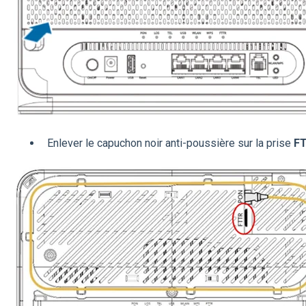
Enlever le capuchon noir anti-poussière sur la prise
F