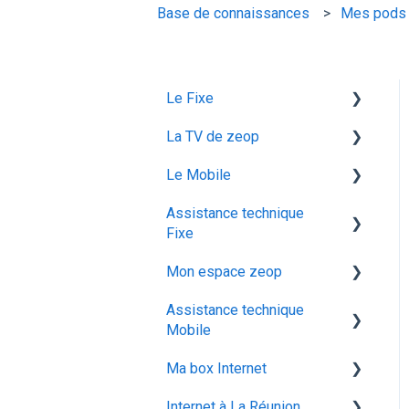
Base de connaissances
Mes pods 
Le Fixe
La TV de zeop
Facturation
Le Mobile
Les services
Les bouquets chaines en
option
Assistance technique
Gestion email
configuration ios
Fixe
Plateforme streaming -
Offres et Options
Mon abonnement
SVOD
Mon espace zeop
recuperation achat vod est
configuration android
Programmes et chaines
Assistance technique
audiodescription aveugle
Carte SIM
utiliser la messagerie
Mobile
malvoyant
vocale
Déménagement
Ma box Internet
ocs go
Les appels
configuration activation sim
Mes Cadeaux
Internet à La Réunion
Réseau & internet
ZTE F670