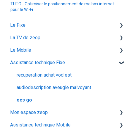
TUTO - Optimiser le positionnement de ma box internet
pour le Wi-Fi
Le Fixe
La TV de zeop
Facturation
Le Mobile
Les services
Les bouquets chaines en option
Assistance technique Fixe
Gestion email
Plateforme streaming - SVOD
configuration ios
Offres et Options
Programmes et chaines
Mon abonnement
recuperation achat vod est
configuration android
audiodescription aveugle malvoyant
utiliser la messagerie vocale
ocs go
Mon espace zeop
configuration activation sim
Assistance technique Mobile
voyager
Carte SIM