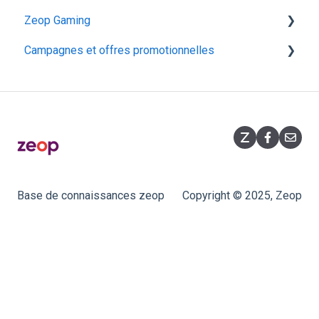
Zeop Gaming
Super Box Huawei OptiXstar V163
Campagnes et offres promotionnelles
MyInnBox
Présentation
Arris TG2492S
Fonctionnalités
Opérations commerciales
Iskratel Innbox G94
Souscription
Promotions flashs
Huawei F50
Équipement
Hitron CODA‑5519
Base de connaissances zeop
Copyright © 2025, Zeop