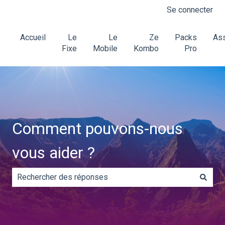
Se connecter
Accueil
Le
Le
Ze
Packs
Ass
Fixe
Mobile
Kombo
Pro
Comment pouvons-nous
vous aider ?
Il n'y a aucune suggestion car le champ de recherche es