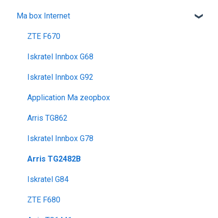
Ma box Internet
utiliser la messagerie vocale
ocs go
Déménagement
Les appels
configuration activation sim
Mes Cadeaux
Réseau & internet
ZTE F670
voyager
SMS / MMS
Iskratel Innbox G68
Iskratel Innbox G92
Application Ma zeopbox
Arris TG862
Iskratel Innbox G78
Arris TG2482B
Iskratel G84
ZTE F680