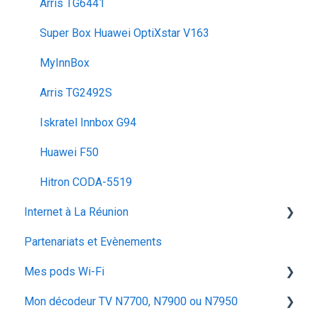
Arris TG6441
Super Box Huawei OptiXstar V163
MyInnBox
Arris TG2492S
Iskratel Innbox G94
Huawei F50
Hitron CODA‑5519
Internet à La Réunion
Partenariats et Evènements
La fibre optique
Mes pods Wi-Fi
Mon décodeur TV N7700, N7900 ou N7950
Huawei OptiXstar K153