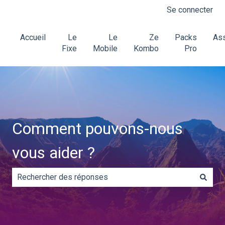
Se connecter
Accueil
Le
Le
Ze
Packs
Ass
Fixe
Mobile
Kombo
Pro
Comment pouvons-nous
vous aider ?
Il n'y a aucune suggestion car le champ de recherche es