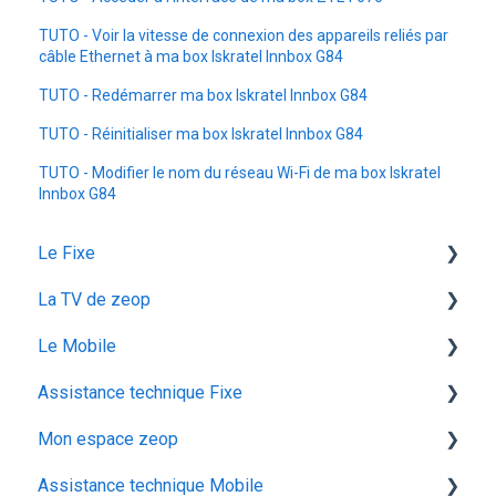
TUTO - Voir la vitesse de connexion des appareils reliés par
câble Ethernet à ma box Iskratel Innbox G84
TUTO - Redémarrer ma box Iskratel Innbox G84
TUTO - Réinitialiser ma box Iskratel Innbox G84
TUTO - Modifier le nom du réseau Wi-Fi de ma box Iskratel
Innbox G84
Le Fixe
La TV de zeop
Facturation
Le Mobile
Les services
Les bouquets chaines en option
Assistance technique Fixe
Gestion email
Plateforme streaming - SVOD
configuration ios
Mon espace zeop
Offres et Options
Programmes et chaines
Mon abonnement
recuperation achat vod est
Assistance technique Mobile
configuration android
audiodescription aveugle malvoyant
Carte SIM