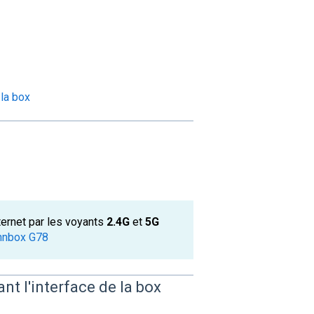
 la box
ternet par les voyants
2.4G
et
5G
Innbox G78
ant l'interface de la box