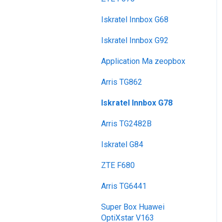
voyager
SMS / MMS
Iskratel Innbox G68
Iskratel Innbox G92
Application Ma zeopbox
Arris TG862
Iskratel Innbox G78
Arris TG2482B
Iskratel G84
ZTE F680
Arris TG6441
Super Box Huawei
OptiXstar V163