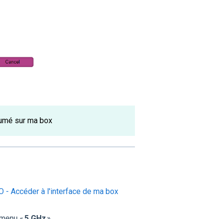
lumé sur ma box
 - Accéder à l'interface de ma box
e menu «
5 GHz
»