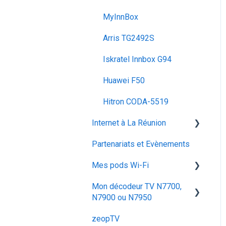
MyInnBox
Arris TG2492S
Iskratel Innbox G94
Huawei F50
Hitron CODA‑5519
Internet à La Réunion
Partenariats et Evènements
La fibre optique
Mes pods Wi-Fi
Mon décodeur TV N7700,
Huawei OptiXstar K153
N7900 ou N7950
Iskratel Innbox M92
zeopTV
Configurer mon décodeur