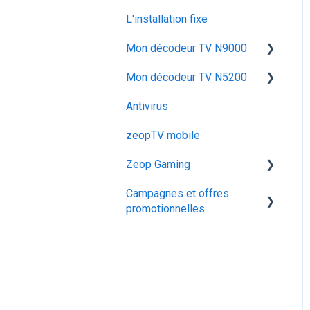
Configurer & Utiliser : Mes
TV
L'installation fixe
Pods
Utiliser mon décodeur TV
Mon décodeur TV N9000
Dépanner mon décodeur
Mon décodeur TV N5200
Utiliser mon décodeur TV
TV
N9000
Antivirus
Configurer mon décodeur
Dépanner mon décodeur
TV N5200
zeopTV mobile
TV N9000
Zeop Gaming
Configurer mon décodeur
TV N9000
Campagnes et offres
Présentation
promotionnelles
Fonctionnalités
Opérations commerciales
Souscription
Promotions flashs
Équipement