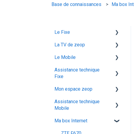
Base de connaissances
Ma box Int
Le Fixe
La TV de zeop
Facturation
Le Mobile
Les services
Les bouquets chaines en
option
Assistance technique
Gestion email
configuration ios
Fixe
Plateforme streaming -
Offres et Options
Mon abonnement
SVOD
Mon espace zeop
recuperation achat vod est
configuration android
Programmes et chaines
Assistance technique
audiodescription aveugle
Carte SIM
utiliser la messagerie
Mobile
malvoyant
vocale
Déménagement
Ma box Internet
ocs go
Les appels
configuration activation sim
Mes Cadeaux
Réseau & internet
ZTE F670