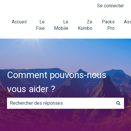
Se connecter
Accueil
Le
Le
Ze
Packs
Ass
Fixe
Mobile
Kombo
Pro
Comment pouvons-nous
vous aider ?
Il n'y a aucune suggestion car le champ de recherche es