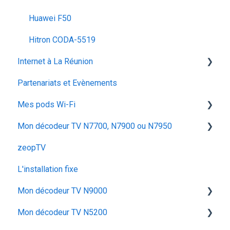
Huawei F50
Hitron CODA‑5519
Internet à La Réunion
Partenariats et Evènements
La fibre optique
Mes pods Wi-Fi
Mon décodeur TV N7700, N7900 ou N7950
Huawei OptiXstar K153
zeopTV
Iskratel Innbox M92
Configurer mon décodeur TV
L'installation fixe
Configurer & Utiliser : Mes Pods
Utiliser mon décodeur TV
Mon décodeur TV N9000
Dépanner mon décodeur TV
Mon décodeur TV N5200
Utiliser mon décodeur TV N9000