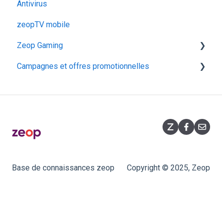
Antivirus
Dépanner mon décodeur TV N9000
Configurer mon décodeur TV N5200
zeopTV mobile
Configurer mon décodeur TV N9000
Zeop Gaming
Campagnes et offres promotionnelles
Présentation
Fonctionnalités
Opérations commerciales
Souscription
Promotions flashs
Équipement
Base de connaissances zeop
Copyright © 2025, Zeop