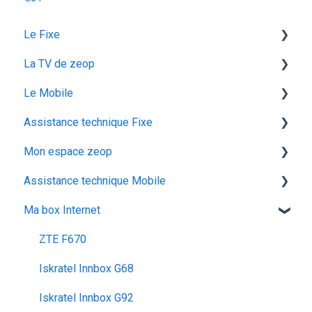
Le Fixe
La TV de zeop
Facturation
Le Mobile
Les services
Les bouquets chaines en option
Assistance technique Fixe
Gestion email
Plateforme streaming - SVOD
configuration ios
Mon espace zeop
Offres et Options
Programmes et chaines
Mon abonnement
recuperation achat vod est
Assistance technique Mobile
configuration android
audiodescription aveugle malvoyant
Carte SIM
Ma box Internet
utiliser la messagerie vocale
ocs go
Déménagement
Les appels
configuration activation sim
Mes Cadeaux
Réseau & internet
ZTE F670
voyager
SMS / MMS
Iskratel Innbox G68
Iskratel Innbox G92