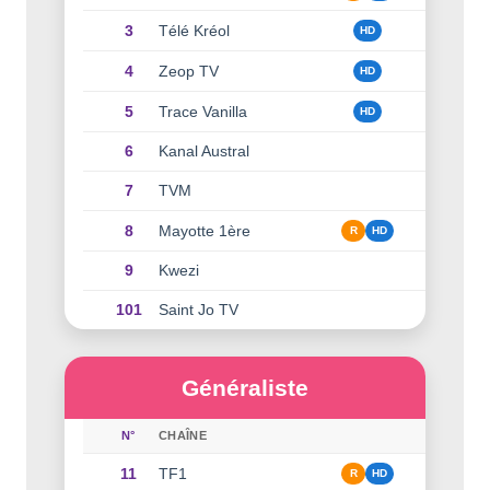
3
Télé Kréol
HD
4
Zeop TV
HD
5
Trace Vanilla
HD
6
Kanal Austral
7
TVM
8
Mayotte 1ère
R
HD
9
Kwezi
101
Saint Jo TV
Généraliste
N°
CHAÎNE
11
TF1
R
HD