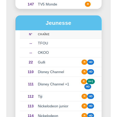
147
TV5 Monde
R
Jeunesse
N°
CHAÎNE
--
TFOU
--
OKOO
22
Gulli
R
HD
110
Disney Channel
R
HD
R
H+1
111
Disney Channel +1
HD
112
Tiji
R
HD
113
Nickelodeon junior
R
HD
114
Nickelodeon
R
HD