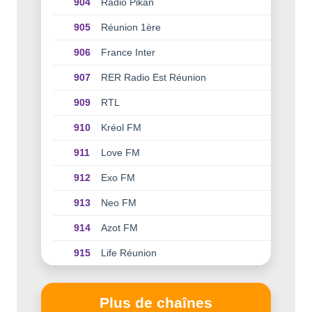
904
Radio Pikan
905
Réunion 1ère
906
France Inter
907
RER Radio Est Réunion
909
RTL
910
Kréol FM
911
Love FM
912
Exo FM
913
Neo FM
914
Azot FM
915
Life Réunion
Plus de chaînes