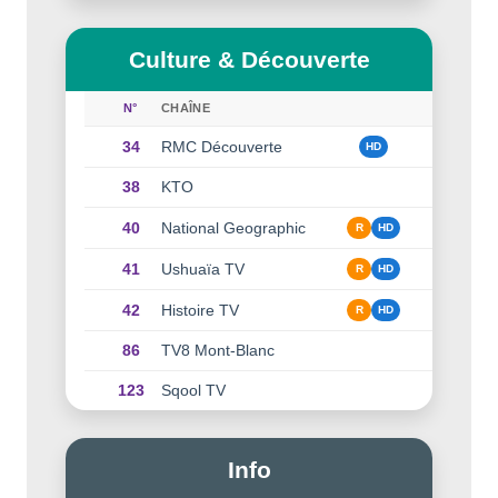
Culture & Découverte
N°
CHAÎNE
34
RMC Découverte
HD
38
KTO
40
National Geographic
R
HD
41
Ushuaïa TV
R
HD
42
Histoire TV
R
HD
86
TV8 Mont-Blanc
123
Sqool TV
Info