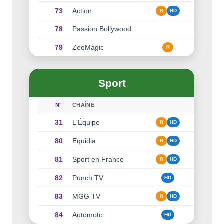
73
Action
R
HD
78
Passion Bollywood
79
ZeeMagic
R
Sport
N°
CHAÎNE
31
L'Équipe
R
HD
80
Equidia
R
HD
81
Sport en France
R
HD
82
Punch TV
HD
83
MGG TV
R
HD
84
Automoto
HD