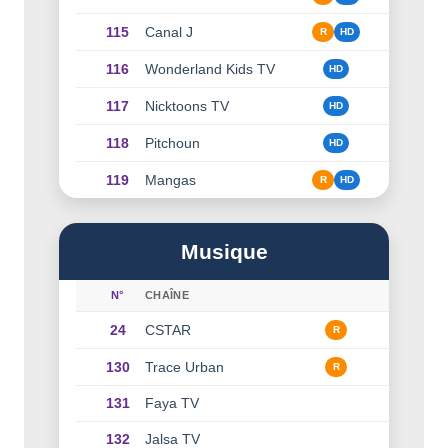
115
Canal J
R
HD
116
Wonderland Kids TV
HD
117
Nicktoons TV
HD
118
Pitchoun
HD
119
Mangas
R
HD
Musique
N°
CHAÎNE
24
CSTAR
R
130
Trace Urban
R
131
Faya TV
132
Jalsa TV