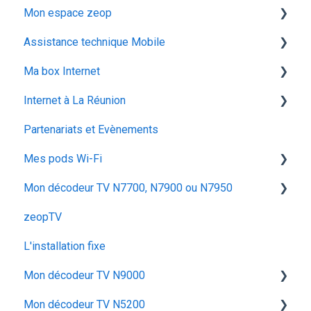
Mon espace zeop
Mon abonnement
recuperation achat vod est
Assistance technique Mobile
configuration android
audiodescription aveugle malvoyant
Carte SIM
Ma box Internet
utiliser la messagerie vocale
ocs go
Déménagement
Les appels
Internet à La Réunion
configuration activation sim
Mes Cadeaux
Réseau & internet
ZTE F670
Partenariats et Evènements
voyager
SMS / MMS
Iskratel Innbox G68
La fibre optique
Mes pods Wi-Fi
Iskratel Innbox G92
Mon décodeur TV N7700, N7900 ou N7950
Application Ma zeopbox
Huawei OptiXstar K153
zeopTV
Arris TG862
Iskratel Innbox M92
Configurer mon décodeur TV
L'installation fixe
Iskratel Innbox G78
Configurer & Utiliser : Mes Pods
Utiliser mon décodeur TV
Mon décodeur TV N9000
Arris TG2482B
Dépanner mon décodeur TV
Mon décodeur TV N5200
Iskratel G84
Utiliser mon décodeur TV N9000