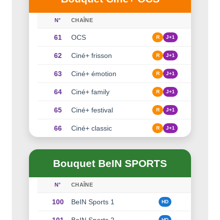
N°
CHAÎNE
61
OCS
R
J+1
62
Ciné+ frisson
R
J+1
63
Ciné+ émotion
R
J+1
64
Ciné+ family
R
J+1
65
Ciné+ festival
R
J+1
66
Ciné+ classic
R
J+1
Bouquet BeIN SPORTS
N°
CHAÎNE
100
BeIN Sports 1
HD
101
BeIN Sports 2
HD