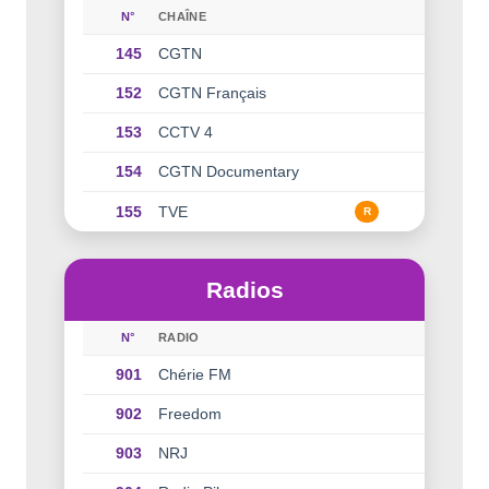
N°
CHAÎNE
145
CGTN
152
CGTN Français
153
CCTV 4
154
CGTN Documentary
155
TVE
R
Radios
N°
RADIO
901
Chérie FM
902
Freedom
903
NRJ