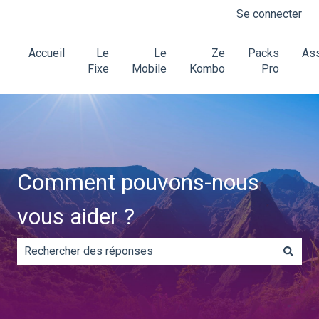
Se connecter
Accueil
Le
Le
Ze
Packs
Ass
Fixe
Mobile
Kombo
Pro
Comment pouvons-nous
vous aider ?
Il n'y a aucune suggestion car le champ de recherche es