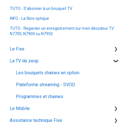
TUTO - S'abonner à un bouquet TV
INFO - La fibre optique
TUTO - Regarder un enregistrement sur mon décodeur TV
N7700, N7900 ou N7950
Le Fixe
La TV de zeop
Facturation
Les services
Les bouquets chaines en option
Gestion email
Plateforme streaming - SVOD
Offres et Options
Programmes et chaines
Le Mobile
Assistance technique Fixe
configuration ios