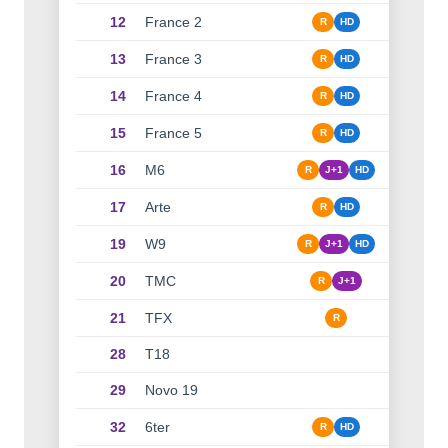
12
France 2
R
HD
13
France 3
R
HD
14
France 4
R
HD
15
France 5
R
HD
16
M6
R
J+1
HD
17
Arte
R
HD
19
W9
R
J+1
HD
20
TMC
R
J+1
21
TFX
R
28
T18
29
Novo 19
32
6ter
R
HD