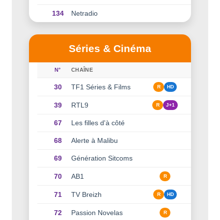
134
Netradio
Séries & Cinéma
N°
CHAÎNE
30
TF1 Séries & Films
R
HD
39
RTL9
R
J+1
67
Les filles d'à côté
68
Alerte à Malibu
69
Génération Sitcoms
70
AB1
R
71
TV Breizh
R
HD
72
Passion Novelas
R