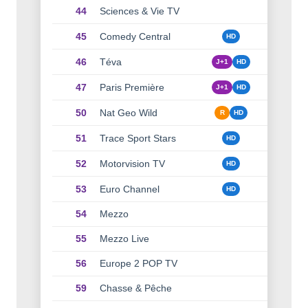
44
Sciences & Vie TV
45
Comedy Central
HD
46
Téva
J+1
HD
47
Paris Première
J+1
HD
50
Nat Geo Wild
R
HD
51
Trace Sport Stars
HD
52
Motorvision TV
HD
53
Euro Channel
HD
54
Mezzo
55
Mezzo Live
56
Europe 2 POP TV
59
Chasse & Pêche