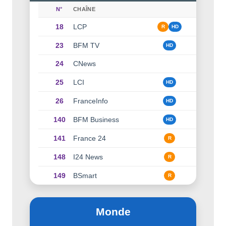
N°
CHAÎNE
18
LCP
R
HD
23
BFM TV
HD
24
CNews
25
LCI
HD
26
FranceInfo
HD
140
BFM Business
HD
141
France 24
R
148
I24 News
R
149
BSmart
R
Monde