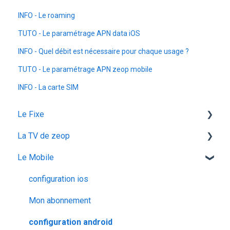
INFO - Le roaming
TUTO - Le paramétrage APN data iOS
INFO - Quel débit est nécessaire pour chaque usage ?
TUTO - Le paramétrage APN zeop mobile
INFO - La carte SIM
Le Fixe
La TV de zeop
Facturation
Le Mobile
Les services
Les bouquets chaines en option
Gestion email
Plateforme streaming - SVOD
configuration ios
Offres et Options
Programmes et chaines
Mon abonnement
configuration android