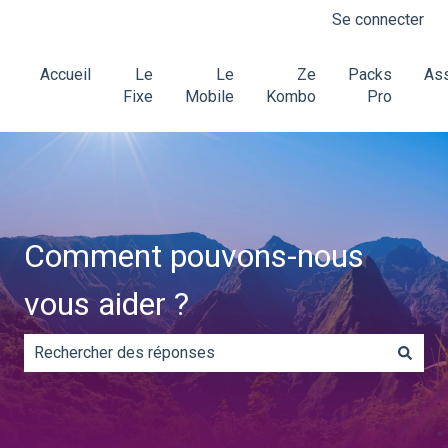
Se connecter
Accueil
Le
Le
Ze
Packs
Ass
Fixe
Mobile
Kombo
Pro
Comment pouvons-nous
vous aider ?
Il n'y a aucune suggestion car le champ de recherche es