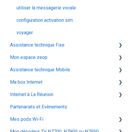
utiliser la messagerie vocale
configuration activation sim
voyager
Assistance technique Fixe
Mon espace zeop
recuperation achat vod est
Assistance technique Mobile
audiodescription aveugle malvoyant
Carte SIM
Ma box Internet
ocs go
Déménagement
Les appels
Internet à La Réunion
Mes Cadeaux
Réseau & internet
ZTE F670
Partenariats et Evènements
SMS / MMS
Iskratel Innbox G68
La fibre optique
Mes pods Wi-Fi
Iskratel Innbox G92
Mon décodeur TV N7700, N7900 ou N7950
Application Ma zeopbox
Huawei OptiXstar K153