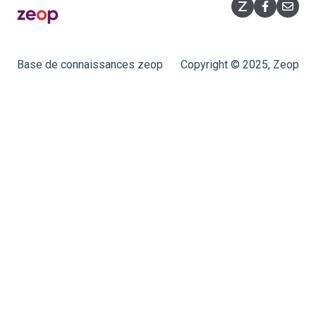
Huawei F50
Équipement
Hitron CODA‑5519
Base de connaissances zeop
Copyright © 2025, Zeop