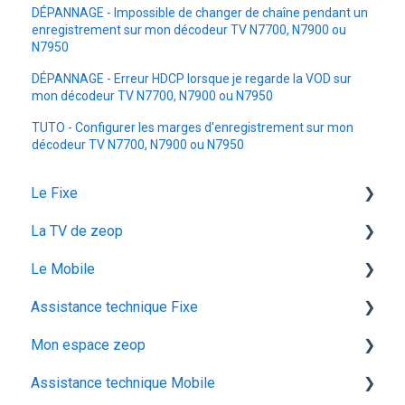
DÉPANNAGE - Impossible de changer de chaîne pendant un
enregistrement sur mon décodeur TV N7700, N7900 ou
N7950
DÉPANNAGE - Erreur HDCP lorsque je regarde la VOD sur
mon décodeur TV N7700, N7900 ou N7950
TUTO - Configurer les marges d'enregistrement sur mon
décodeur TV N7700, N7900 ou N7950
Le Fixe
La TV de zeop
Facturation
Le Mobile
Les services
Les bouquets chaines en option
Assistance technique Fixe
Gestion email
Plateforme streaming - SVOD
configuration ios
Mon espace zeop
Offres et Options
Programmes et chaines
Mon abonnement
recuperation achat vod est
Assistance technique Mobile
configuration android
audiodescription aveugle malvoyant
Carte SIM