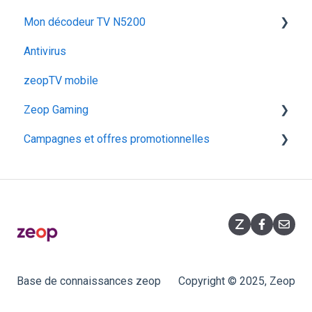
Mon décodeur TV N5200
Super Box Huawei OptiXstar V163
Antivirus
MyInnBox
Configurer mon décodeur TV N5200
zeopTV mobile
Arris TG2492S
Zeop Gaming
Iskratel Innbox G94
Campagnes et offres promotionnelles
Huawei F50
Présentation
Hitron CODA‑5519
Fonctionnalités
Opérations commerciales
Souscription
Promotions flashs
Équipement
Base de connaissances zeop
Copyright © 2025, Zeop