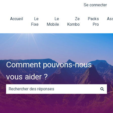
Se connecter
Accueil
Le
Le
Ze
Packs
Ass
Fixe
Mobile
Kombo
Pro
Comment pouvons-nous
vous aider ?
Il n'y a aucune suggestion car le champ de recherche es