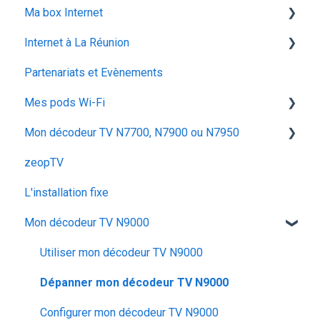
Ma box Internet
utiliser la messagerie vocale
ocs go
Déménagement
Les appels
Internet à La Réunion
configuration activation sim
Mes Cadeaux
Réseau & internet
ZTE F670
Partenariats et Evènements
voyager
SMS / MMS
Iskratel Innbox G68
La fibre optique
Mes pods Wi-Fi
Iskratel Innbox G92
Mon décodeur TV N7700, N7900 ou N7950
Application Ma zeopbox
Huawei OptiXstar K153
zeopTV
Arris TG862
Iskratel Innbox M92
Configurer mon décodeur TV
L'installation fixe
Iskratel Innbox G78
Configurer & Utiliser : Mes Pods
Utiliser mon décodeur TV
Mon décodeur TV N9000
Arris TG2482B
Dépanner mon décodeur TV
Iskratel G84
Utiliser mon décodeur TV N9000
ZTE F680
Dépanner mon décodeur TV N9000
Arris TG6441
Configurer mon décodeur TV N9000