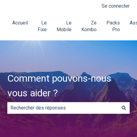
Se connecter
Accueil
Le
Le
Ze
Packs
Ass
Fixe
Mobile
Kombo
Pro
Comment pouvons-nous
vous aider ?
Il n'y a aucune suggestion car le champ de recherche es