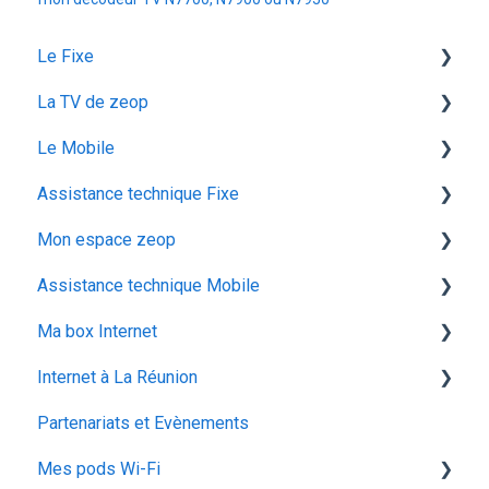
Le Fixe
La TV de zeop
Facturation
Le Mobile
Les services
Les bouquets chaines en option
Assistance technique Fixe
Gestion email
Plateforme streaming - SVOD
configuration ios
Mon espace zeop
Offres et Options
Programmes et chaines
Mon abonnement
recuperation achat vod est
Assistance technique Mobile
configuration android
audiodescription aveugle malvoyant
Carte SIM
Ma box Internet
utiliser la messagerie vocale
ocs go
Déménagement
Les appels
Internet à La Réunion
configuration activation sim
Mes Cadeaux
Réseau & internet
ZTE F670
Partenariats et Evènements
voyager
SMS / MMS
Iskratel Innbox G68
La fibre optique
Mes pods Wi-Fi
Iskratel Innbox G92