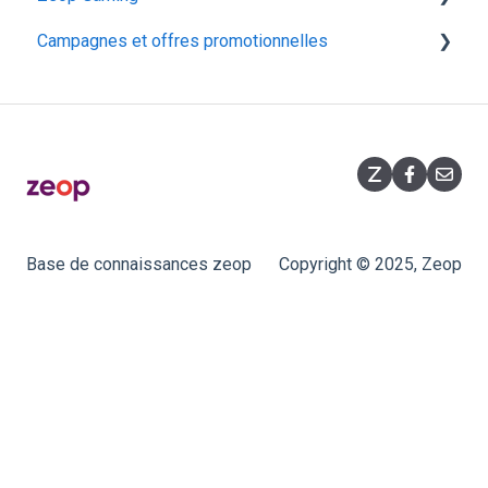
Campagnes et offres promotionnelles
Huawei F50
Présentation
Hitron CODA‑5519
Fonctionnalités
Opérations commerciales
Souscription
Promotions flashs
Équipement
Base de connaissances zeop
Copyright © 2025, Zeop