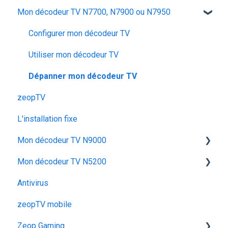
Mon décodeur TV N7700, N7900 ou N7950
Application Ma zeopbox
Huawei OptiXstar K153
Arris TG862
Iskratel Innbox M92
Configurer mon décodeur TV
Iskratel Innbox G78
Configurer & Utiliser : Mes Pods
Utiliser mon décodeur TV
Arris TG2482B
Dépanner mon décodeur TV
zeopTV
Iskratel G84
L'installation fixe
ZTE F680
Mon décodeur TV N9000
Arris TG6441
Mon décodeur TV N5200
Super Box Huawei OptiXstar V163
Utiliser mon décodeur TV N9000
Antivirus
MyInnBox
Dépanner mon décodeur TV N9000
Configurer mon décodeur TV N5200
zeopTV mobile
Arris TG2492S
Configurer mon décodeur TV N9000
Zeop Gaming
Iskratel Innbox G94