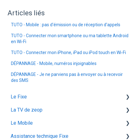
Articles liés
TUTO - Mobile : pas d'émission ou de réception d'appels
TUTO - Connecter mon smartphone ou ma tablette Android
en Wi-Fi
TUTO - Connecter mon iPhone, iPad ou iPod touch en Wi-Fi
DÉPANNAGE - Mobile, numéros injoignables
DÉPANNAGE - Je ne parviens pas à envoyer ou à recevoir
des SMS
Le Fixe
La TV de zeop
Facturation
Le Mobile
Les services
Les bouquets chaines en option
Assistance technique Fixe
Gestion email
Plateforme streaming - SVOD
configuration ios