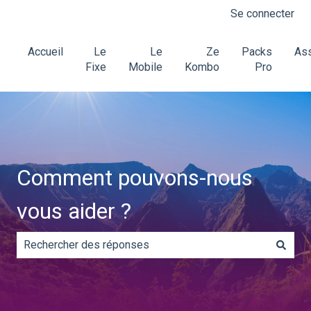
Se connecter
Accueil
Le
Le
Ze
Packs
Ass
Fixe
Mobile
Kombo
Pro
Comment pouvons-nous
vous aider ?
Il n'y a aucune suggestion car le champ de recherche es