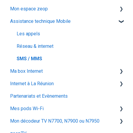
Mon espace zeop
Offres et Options
Programmes et chaines
Mon abonnement
recuperation achat vod est
Assistance technique Mobile
configuration android
audiodescription aveugle malvoyant
Carte SIM
utiliser la messagerie vocale
ocs go
Déménagement
Les appels
configuration activation sim
Mes Cadeaux
Réseau & internet
voyager
SMS / MMS
Ma box Internet
Internet à La Réunion
ZTE F670
Partenariats et Evènements
Iskratel Innbox G68
La fibre optique
Mes pods Wi-Fi
Iskratel Innbox G92
Mon décodeur TV N7700, N7900 ou N7950
Application Ma zeopbox
Huawei OptiXstar K153