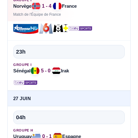
1 - 4
Norvège
France
Match de l'Équipe de France
23h
GROUPE I
5 - 0
Sénégal
Irak
27 JUIN
04h
GROUPE H
0 - 1
Uruguay
Espagne