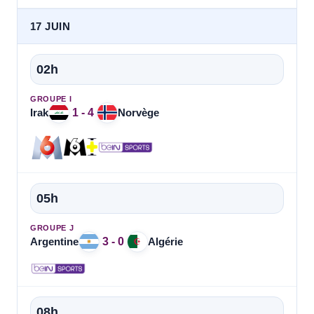
17 JUIN
02h
GROUPE I
1 - 4
Irak
Norvège
05h
GROUPE J
3 - 0
Argentine
Algérie
08h