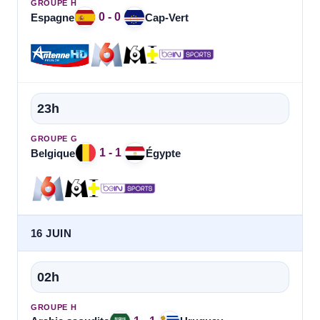
GROUPE H
0 - 0
Espagne
Cap-Vert
23h
GROUPE G
1 - 1
Belgique
Égypte
16 JUIN
02h
GROUPE H