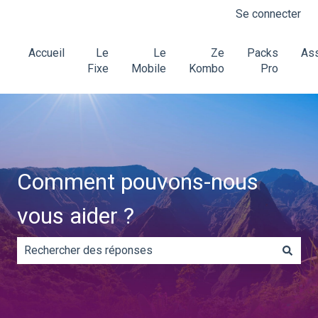
Se connecter
Accueil
Le
Le
Ze
Packs
Ass
Fixe
Mobile
Kombo
Pro
Comment pouvons-nous
vous aider ?
Il n'y a aucune suggestion car le champ de recherche es