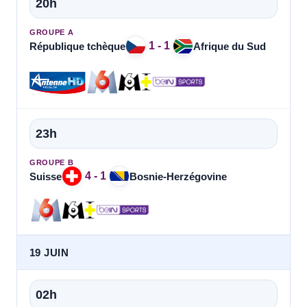
20h
GROUPE A
1 - 1
République tchèque
Afrique du Sud
23h
GROUPE B
4 - 1
Suisse
Bosnie-Herzégovine
19 JUIN
02h